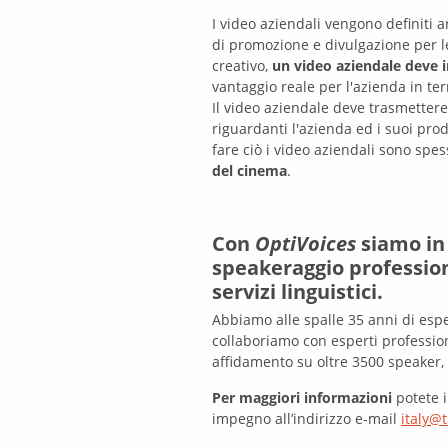
I video aziendali vengono definiti a
di promozione e divulgazione per le
creativo,
un video aziendale deve i
vantaggio reale per l'azienda in ter
Il video aziendale deve trasmettere
riguardanti l'azienda ed i suoi prod
fare ciò i video aziendali sono spes
del cinema
.
Con
OptiVoices
siamo in 
speakeraggio professiona
servizi linguistici.
Abbiamo alle spalle 35 anni di esper
collaboriamo con esperti profession
affidamento su oltre 3500 speaker, tr
Per maggiori informazioni
potete i
impegno all’indirizzo e-mail
italy@t