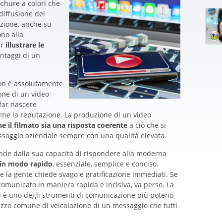
chure a colori che
diffusione del
zione, anche su
ono alla
er
illustrare le
vantaggi di un
non è assolutamente
one di un video
far nascere
arne la reputazione. La produzione di un video
he il filmato sia una risposta coerente
a ciò che si
essaggio aziendale sempre con una qualità elevata.
ende dalla sua capacità di rispondere alla moderna
 in modo rapido
, essenziale, semplice e conciso.
la gente chiede svago e gratificazione immediati. Se
omunicato in maniera rapida e incisiva, va perso. La
li è uno degli strumenti di comunicazione più potenti
zzo comune di veicolazione di un messaggio che tutti