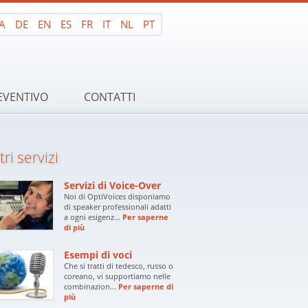
A
DE
EN
ES
FR
IT
NL
PT
EVENTIVO
CONTATTI
tri servizi
Servizi di Voice-Over
Noi di OptiVoices disponiamo
di speaker professionali adatti
a ogni esigenz...
Per saperne
di più
Esempi di voci
Che si tratti di tedesco, russo o
coreano, vi supportiamo nelle
combinazion...
Per saperne di
più