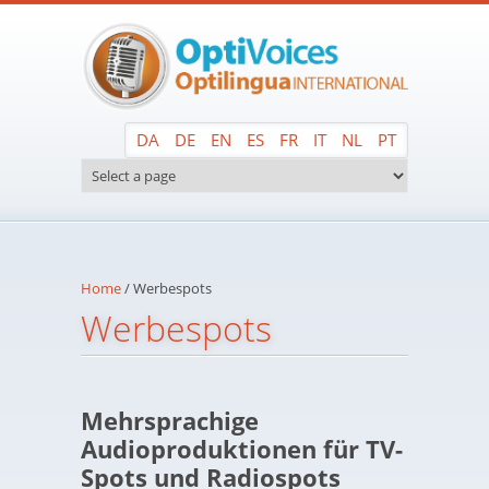
Skip to main content
DA
DE
EN
ES
FR
IT
NL
PT
Home
/
Werbespots
Werbespots
Mehrsprachige
Audioproduktionen für TV-
Spots und Radiospots