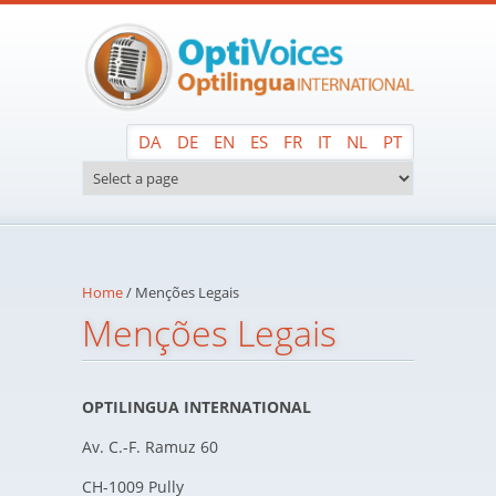
Skip to main content
DA
DE
EN
ES
FR
IT
NL
PT
Home
/
Menções Legais
Menções Legais
OPTILINGUA INTERNATIONAL
Av. C.-F. Ramuz 60
CH-1009 Pully