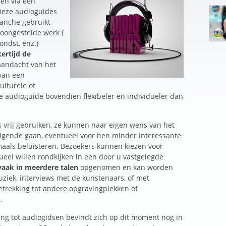
en via een
Deze audioguides
ranche gebruikt
oongestelde werk (
ondst, enz.)
kertijd de
aandacht van het
 van een
ulturele of
re audioguide bovendien flexibeler en individueler dan
vrij gebruiken, ze kunnen naar eigen wens van het
olgende gaan, eventueel voor hen minder interessante
maals beluisteren. Bezoekers kunnen kiezen voor
ueel willen rondkijken in een door u vastgelegde
aak in meerdere talen
opgenomen en kan worden
ziek, interviews met de kunstenaars, of met
trekking tot andere opgravingplekken of
.
ing tot audiogidsen bevindt zich op dit moment nog in