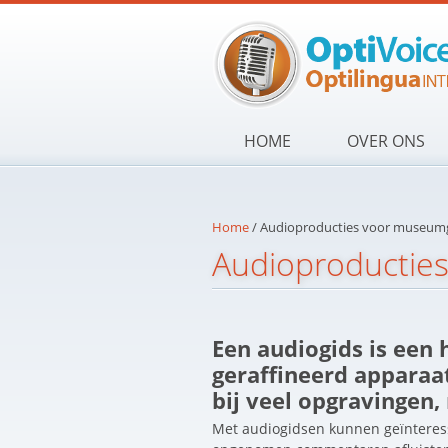
Skip to main content
HOME
OVER ONS
Home
/
Audioproducties voor museum
Audioproductie
Een audiogids is een 
geraffineerd apparaat
bij veel opgravingen,
Met audiogidsen kunnen geïntere