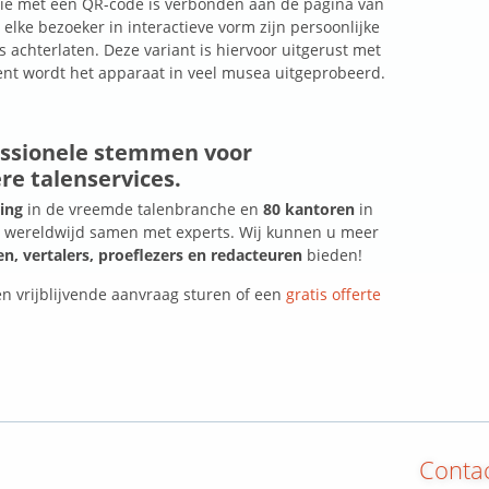
 die met een QR-code is verbonden aan de pagina van
elke bezoeker in interactieve vorm zijn persoonlijke
achterlaten. Deze variant is hiervoor uitgerust met
ent wordt het apparaat in veel musea uitgeprobeerd.
essionele stemmen voor
e talenservices.
ring
in de vreemde talenbranche en
80 kantoren
in
j wereldwijd samen met experts. Wij kunnen u meer
, vertalers, proeflezers en redacteuren
bieden!
n vrijblijvende aanvraag sturen of een
gratis offerte
Conta