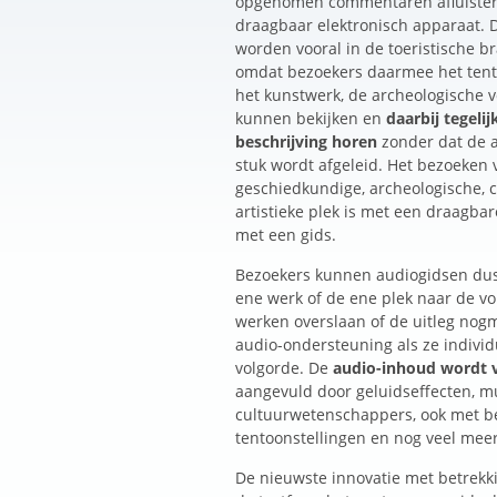
opgenomen commentaren afluister
draagbaar elektronisch apparaat. 
worden vooral in de toeristische b
omdat bezoekers daarmee het tent
het kunstwerk, de archeologische v
kunnen bekijken en
daarbij tegelij
beschrijving horen
zonder dat de 
stuk wordt afgeleid. Het bezoeken
geschiedkundige, archeologische, c
artistieke plek is met een draagba
met een gids.
Bezoekers kunnen audiogidsen dus 
ene werk of de ene plek naar de v
werken overslaan of de uitleg nog
audio-ondersteuning als ze individ
volgorde. De
audio-inhoud wordt v
aangevuld door geluidseffecten, mu
cultuurwetenschappers, ook met be
tentoonstellingen en nog veel meer
De nieuwste innovatie met betrekk