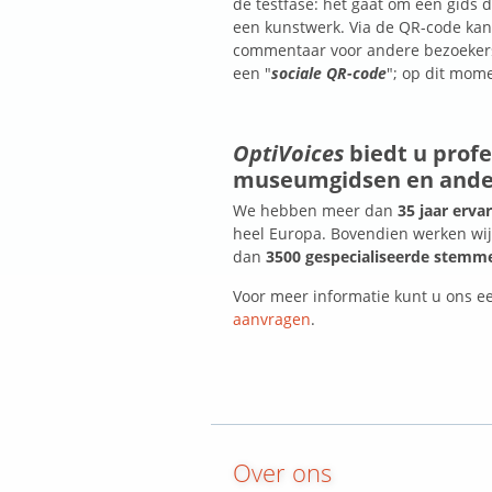
de testfase: het gaat om een gids
een kunstwerk. Via de QR-code kan 
commentaar voor andere bezoekers 
een "
sociale QR-code
"; op dit mom
OptiVoices
biedt u prof
museumgidsen en ander
We hebben meer dan
35 jaar erva
heel Europa. Bovendien werken wi
dan
3500 gespecialiseerde stemmen
Voor meer informatie kunt u ons ee
aanvragen
.
Over ons